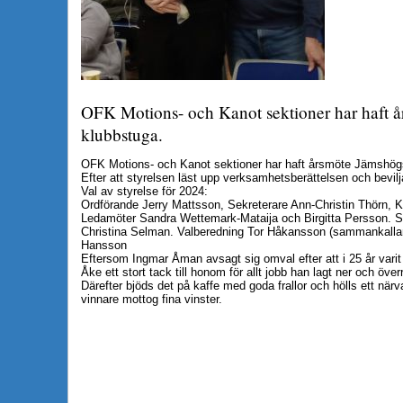
OFK Motions- och Kanot sektioner har haft å
klubbstuga.
OFK Motions- och Kanot sektioner har haft årsmöte Jämshögs
Efter att styrelsen läst upp verksamhetsberättelsen och bevilja
Val av styrelse för 2024:
Ordförande Jerry Mattsson, Sekreterare Ann-Christin Thörn, 
Ledamöter Sandra Wettemark-Mataija och Birgitta Persson. S
Christina Selman. Valberedning Tor Håkansson (sammankall
Hansson
Eftersom Ingmar Åman avsagt sig omval efter att i 25 år varit
Åke ett stort tack till honom för allt jobb han lagt ner och öv
Därefter bjöds det på kaffe med goda frallor och hölls ett närva
vinnare mottog fina vinster.