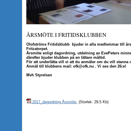
ÅRSMÖTE I FRITIDSKLUBBEN
Olofströms Fritidsklubb bjuder in alla medlemmar till år
Fritzatorpet.
Årsmöte enligt dagordning, utdelning av EvePeters minnes
därefter bjuder klubben på en lättare måltid.
För att underlätta vill vi att du anmäler om du vill stanna 
Anmäl till klubbens mail: ofk@ofk.nu . Vi ses den 26:e!
Mvh Styrelsen
2017_dagordning Årsmöte.
(Storlek: 29,5 Kb)