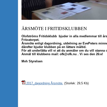
ÅRSMÖTE I FRITIDSKLUBBEN
Olofströms Fritidsklubb bjuder in alla medlemmar till år
Fritzatorpet.
Årsmöte enligt dagordning, utdelning av EvePeters minnes
därefter bjuder klubben på en lättare måltid.
För att underlätta vill vi att du anmäler om du vill stanna 
Anmäl till klubbens mail: ofk@ofk.nu . Vi ses den 26:e!
Mvh Styrelsen
2017_dagordning Årsmöte.
(Storlek: 29,5 Kb)